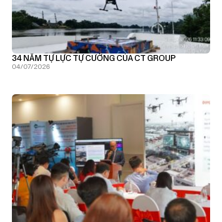
34 NĂM TỰ LỰC TỰ CƯỜNG CỦA CT GROUP
04/07/2026