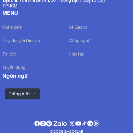
Địa chỉ:
Toà nhà Léman, 20 Trương Định, Quận 3 (cũ),
TP.HCM
MENU
Khám phá
Về Gasco
Ứng dụng & Dịch vụ
Công nghệ
Tin tức
Hợp tác
Tuyển dụng
Ngôn ngữ
Tiếng Việt
© 2026 GASCOLAE