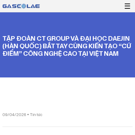
☰
TẬP ĐOÀN CT GROUP VÀ ĐẠI HỌC DAEJIN
(HÀN QUỐC) BẮT TAY CÙNG KIẾN TẠO “CỨ
ĐIỂM” CÔNG NGHỆ CAO TẠI VIỆT NAM
09/04/2026 • Tin tức