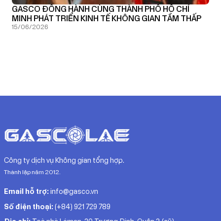
GASCO ĐỒNG HÀNH CÙNG THÀNH PHỐ HỒ CHÍ
MINH PHÁT TRIỂN KINH TẾ KHÔNG GIAN TẦM THẤP
15/06/2026
Công ty dịch vụ Không gian tổng hợp.
Thành lập năm 2012.
Email hỗ trợ:
info@gasco.vn
Số điện thoại:
(+84) 921 729 789